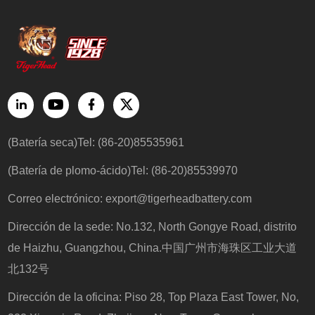
(Batería seca)Tel: (86-20)85535961
(Batería de plomo-ácido)Tel: (86-20)85539970
Correo electrónico:
export@tigerheadbattery.com
Dirección de la sede: No.132, North Gongye Road, distrito
de Haizhu, Guangzhou, China.中国广州市海珠区工业大道
北132号
Dirección de la oficina: Piso 28, Top Plaza East Tower, No,