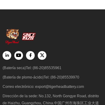
(Batería seca)Tel: (86-20)85535961
(Batería de plomo-ácido)Tel: (86-20)85539970
Correo electrónico:
export@tigerheadbattery.com
Dirección de la sede: No.132, North Gongye Road, distrito
de Haizhu, Guangzhou, China.中国广州市海珠区工业大道