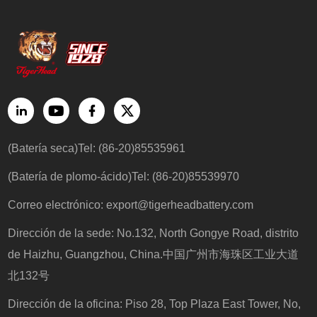
(Batería seca)Tel: (86-20)85535961
(Batería de plomo-ácido)Tel: (86-20)85539970
Correo electrónico:
export@tigerheadbattery.com
Dirección de la sede: No.132, North Gongye Road, distrito
de Haizhu, Guangzhou, China.中国广州市海珠区工业大道
北132号
Dirección de la oficina: Piso 28, Top Plaza East Tower, No,