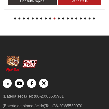
Consulta rápida
Ver detalle
(Batería seca)Tel: (86-20)85535961
(Batería de plomo-ácido)Tel: (86-20)85539970