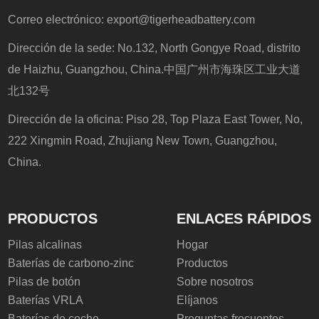
Correo electrónico:
export@tigerheadbattery.com
Dirección de la sede: No.132, North Gongye Road, distrito
de Haizhu, Guangzhou, China.中国广州市海珠区工业大道
北132号
Dirección de la oficina: Piso 28, Top Plaza East Tower, No,
222 Xingmin Road, Zhujiang New Town, Guangzhou,
China.
PRODUCTOS
ENLACES RÁPIDOS
Pilas alcalinas
Hogar
Baterías de carbono-zinc
Productos
Pilas de botón
Sobre nosotros
Baterías VRLA
Elíjanos
Baterías de coche
Preguntas frecuentes