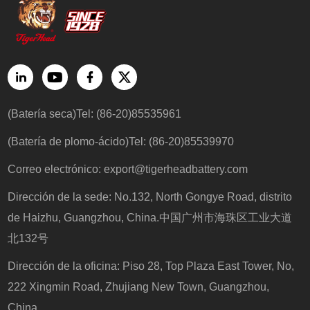
(Batería seca)Tel: (86-20)85535961
(Batería de plomo-ácido)Tel: (86-20)85539970
Correo electrónico:
export@tigerheadbattery.com
Dirección de la sede: No.132, North Gongye Road, distrito
de Haizhu, Guangzhou, China.中国广州市海珠区工业大道
北132号
Dirección de la oficina: Piso 28, Top Plaza East Tower, No,
222 Xingmin Road, Zhujiang New Town, Guangzhou,
China.