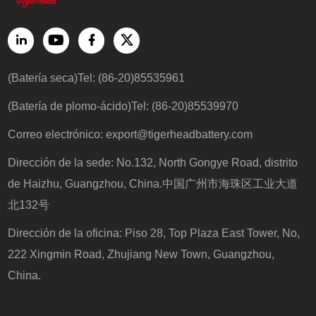
(Batería seca)Tel: (86-20)85535961
(Batería de plomo-ácido)Tel: (86-20)85539970
Correo electrónico:
export@tigerheadbattery.com
Dirección de la sede: No.132, North Gongye Road, distrito
de Haizhu, Guangzhou, China.中国广州市海珠区工业大道
北132号
Dirección de la oficina: Piso 28, Top Plaza East Tower, No,
222 Xingmin Road, Zhujiang New Town, Guangzhou,
China.