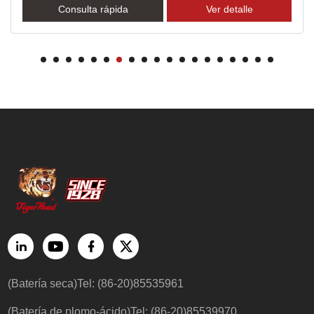
Consulta rápida
Ver detalle
(Batería seca)Tel: (86-20)85535961
(Batería de plomo-ácido)Tel: (86-20)85539970