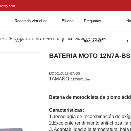
attery.com
Recorrido virtual de
Elíjano
Preguntas
No
TOS
BATERÍAS DE MOTOCICLETA
BATERIA MOTO 12N7A-BS
360°
s
frecuentes
s
BATERIA MOTO 12N7A-BS
MODELO:
12N7A-BS
TAMAÑO:
112*69*132mm
Batería de motocicleta de plomo áci
Características:
1.Tecnología de recombinación de oxíg
2.Excelente rendimiento anti-choza, larg
3. Adaptabilidad a la temperatura, baja 