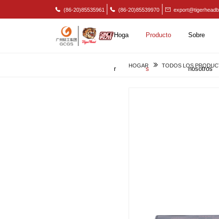
(86-20)85535961
(86-20)85539970
export@tigerheadb
Hoga
Producto
Sobre
HOGAR
TODOS LOS PRODUC
r
s
nosotros