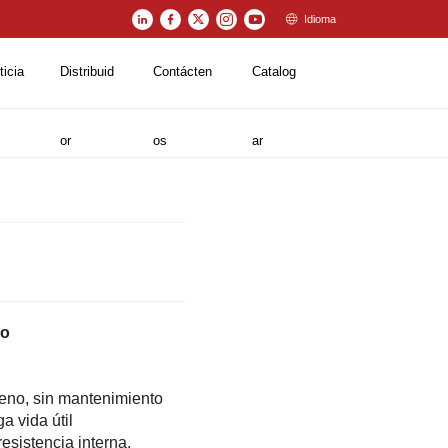
Idioma
ticia
Distribuid
Contácten
Catalog
or
os
ar
do
eno, sin mantenimiento
a vida útil
resistencia interna,