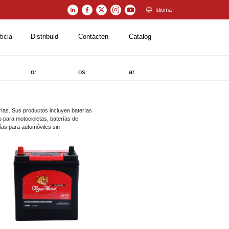
Idioma
ticia
Distribuid
Contácten
Catalog
or
os
ar
ías. Sus productos incluyen baterías
o para motocicletas, baterías de
ías para automóviles sin