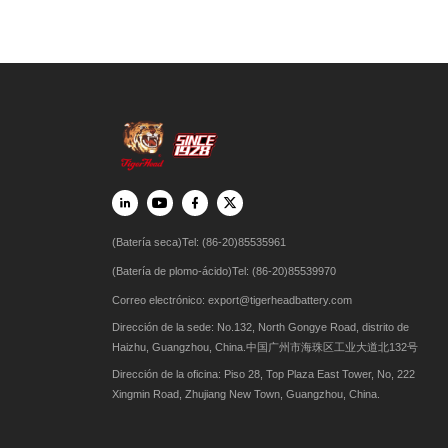
(Batería seca)Tel: (86-20)85535961
(Batería de plomo-ácido)Tel: (86-20)85539970
Correo electrónico:
export@tigerheadbattery.com
Dirección de la sede: No.132, North Gongye Road, distrito de
Haizhu, Guangzhou, China.中国广州市海珠区工业大道北132号
Dirección de la oficina: Piso 28, Top Plaza East Tower, No, 222
Xingmin Road, Zhujiang New Town, Guangzhou, China.