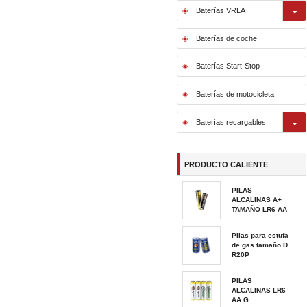
Baterías VRLA
Baterías de coche
Baterías Start-Stop
Baterías de motocicleta
Baterías recargables
PRODUCTO CALIENTE
PILAS
ALCALINAS A+
TAMAÑO LR6 AA
Pilas para estufa
de gas tamaño D
R20P
PILAS
ALCALINAS LR6
AA G