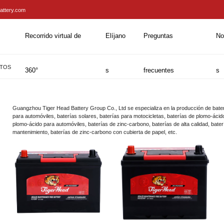
attery.com
Recorrido virtual de
Elíjano
Preguntas
No
TOS
360°
s
frecuentes
s
Guangzhou Tiger Head Battery Group Co., Ltd se especializa en la producción de bater
para automóviles, baterías solares, baterías para motocicletas, baterías de plomo-ácid
plomo-ácido para automóviles, baterías de zinc-carbono, baterías de alta calidad, bater
mantenimiento, baterías de zinc-carbono con cubierta de papel, etc.