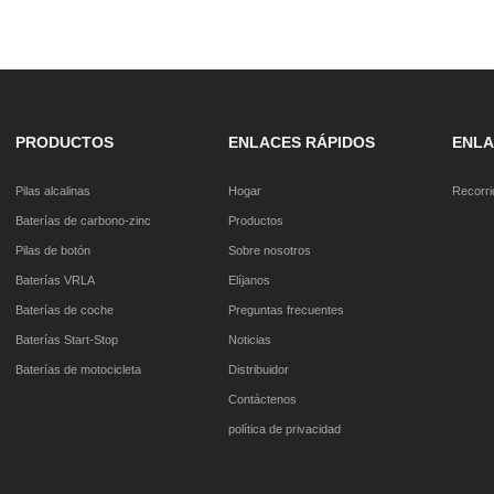
PRODUCTOS
ENLACES RÁPIDOS
ENLA
Pilas alcalinas
Hogar
Recorrid
Baterías de carbono-zinc
Productos
Pilas de botón
Sobre nosotros
Baterías VRLA
Elíjanos
Baterías de coche
Preguntas frecuentes
Baterías Start-Stop
Noticias
Baterías de motocicleta
Distribuidor
Contáctenos
política de privacidad