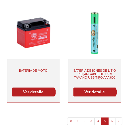
BATERÍA DE MOTO
BATERÍA DE IONES DE LITIO
RECARGABLE DE 1,5 V
TAMAÑO USB TIPO AAA 600
mWh - Carga rápida con
seguridad y comodidad
Ver detalle
Ver detalle
«
1
2
3
4
6
»
5