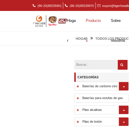
(86-20)85535961
(86-20)85539970
export@tigerheadb
Hoga
Producto
Sobre
HOGAR
TODOS LOS PRODUC
r
s
nosotros
CATEGORÍAS
Baterías de carbono-zinc
Baterías para estufas de gas
Pilas alcalinas
Pilas de botón